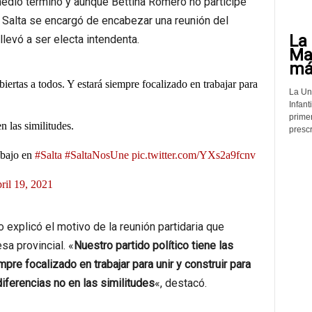
edio término y aunque Bettina Romero no participe
e Salta se encargó de encabezar una reunión del
La 
llevó a ser electa intendenta.
Mat
más
abiertas a todos. Y estará siempre focalizado en trabajar para
La Un
Infant
prime
n las similitudes.
prescr
abajo en
#Salta
#SaltaNosUne
pic.twitter.com/YXs2a9fcnv
ril 19, 2021
 explicó el motivo de la reunión partidaria que
sa provincial. «
Nuestro partido político tiene las
pre focalizado en trabajar para unir y construir para
diferencias no en las similitudes
«, destacó.