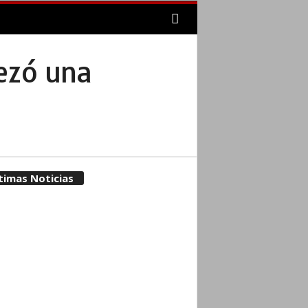
bezó una
timas Noticias