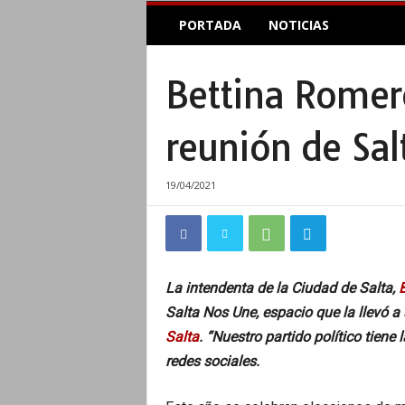
E
PORTADA
NOTICIAS
l
A
c
Bettina Romero
o
p
l
reunión de Sa
e
I
n
19/04/2021
f
o
r
m
a
La intendenta de la Ciudad de Salta,
t
Salta Nos Une, espacio que la llevó a
i
v
Salta
. “Nuestro partido político tiene
o
redes sociales.