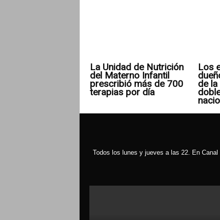
La Unidad de Nutrición
Los e
del Materno Infantil
dueñ
prescribió más de 700
de la 
terapias por día
doble
nacio
Todos los lunes y jueves a las 22. En Canal 