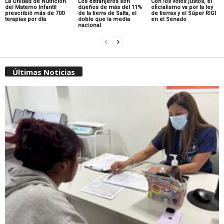
La Unidad de Nutrición
Los extranjeros son
Con los votos justos, el
del Materno Infantil
dueños de más del 11%
oficialismo va por la ley
prescribió más de 700
de la tierra de Salta, el
de tierras y el Súper RIGI
terapias por día
doble que la media
en el Senado
nacional
Últimas Noticias