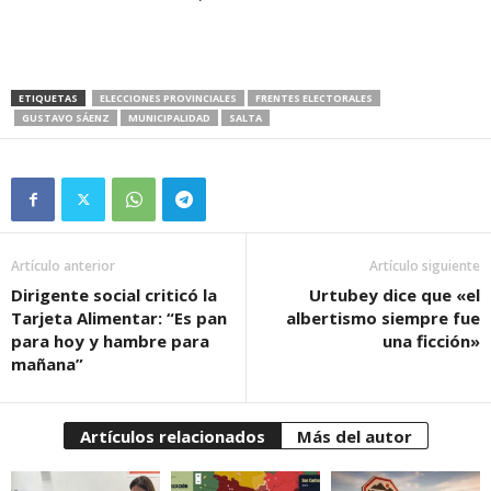
ETIQUETAS
ELECCIONES PROVINCIALES
FRENTES ELECTORALES
GUSTAVO SÁENZ
MUNICIPALIDAD
SALTA
Artículo anterior
Artículo siguiente
Dirigente social criticó la
Urtubey dice que «el
Tarjeta Alimentar: “Es pan
albertismo siempre fue
para hoy y hambre para
una ficción»
mañana”
Artículos relacionados
Más del autor