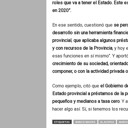
roles que va a tener el Estado. Este 
en 2020”.
En ese sentido, cuestionó que
se perd
desarrollo sin una herramienta financi
provincial
,
que aplicaba algunos prést
y con recursos de la Provincia
, y hoy
esas funciones en sí mismo”. Y aportó
crecimiento de su sociedad, orientado
componer, o con la actividad privada 
Como ejemplo, citó que
el Gobierno d
Estado provincial a préstamos de la 
pequeños y medianos a tasa cero
. Y 
hacer algo así. Sí, si tenemos los rec
ETIQUETAS
BANCO MACRO
EL ACOPLE
MARO