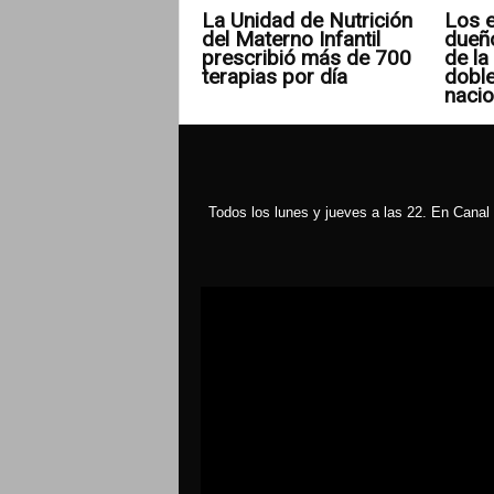
La Unidad de Nutrición
Los e
del Materno Infantil
dueñ
prescribió más de 700
de la 
terapias por día
doble
nacio
Todos los lunes y jueves a las 22. En Canal 
Reproductor
de
vídeo