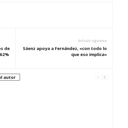
Artículo siguiente
os de
Sáenz apoya a Fernández, «con todo lo
l 62%
que eso implica»
l autor