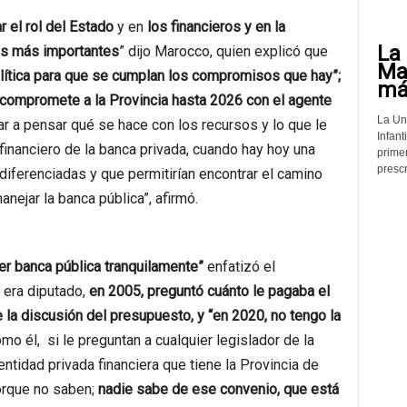
 el rol del Estado
y en
los financieros y en la
La 
las más importantes
” dijo Marocco, quien explicó que
Mat
política para que se cumplan los compromisos que hay”;
más
 compromete a la Provincia hasta 2026 con el agente
La Un
 a pensar qué se hace con los recursos y lo que le
Infant
financiero de la banca privada, cuando hay hoy una
prime
prescr
 diferenciadas y que permitirían encontrar el camino
nejar la banca pública”, afirmó.
er banca pública tranquilamente”
enfatizó el
 era diputado,
en 2005, preguntó cuánto le pagaba el
la discusión del presupuesto, y “en 2020, no tengo la
mo él, si le preguntan a cualquier legislador de la
entidad privada financiera que tiene la Provincia de
porque no saben;
nadie sabe de ese convenio, que está