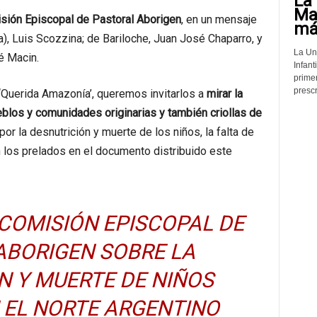
La 
Mat
sión Episcopal de Pastoral Aborigen
, en un mensaje
más
a), Luis Scozzina; de Bariloche, Juan José Chaparro, y
La Un
é Macin.
Infant
prime
prescr
 ‘Querida Amazonía’, queremos invitarlos a
mirar la
eblos y comunidades originarias y también criollas de
 por la desnutrición y muerte de los niños, la falta de
n los prelados en el documento distribuido este
COMISIÓN EPISCOPAL DE
ABORIGEN SOBRE LA
N Y MUERTE DE NIÑOS
 EL NORTE ARGENTINO