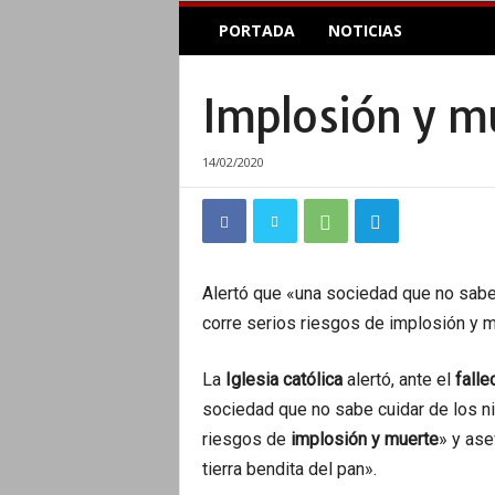
E
PORTADA
NOTICIAS
l
A
c
Implosión y mu
o
p
l
14/02/2020
e
I
n
f
o
r
Alertó que «una sociedad que no sabe
m
corre serios riesgos de implosión y m
a
t
La
Iglesia católica
alertó, ante el
falle
i
v
sociedad que no sabe cuidar de los n
o
riesgos de
implosión y muerte
» y ase
tierra bendita del pan».