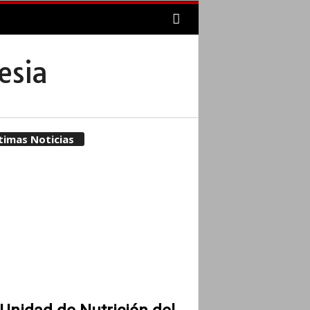
esia
timas Noticias