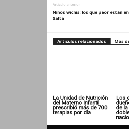
Artículo anterior
Niños wichis: los que peor están en
Salta
Artículos relacionados
Más de
La Unidad de Nutrición
Los e
del Materno Infantil
dueñ
prescribió más de 700
de la 
terapias por día
doble
nacio