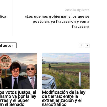
Artículo siguiente
lica
«Los que nos gobiernan y los que se
postulan, ya fracasaron y van a
fracasar»
l autor
os votos justos, el
Modificación de la ley
alismo va por la ley
de tierras: entre la
erras y el Súper
extranjerización y el
en el Senado
narcotráfico