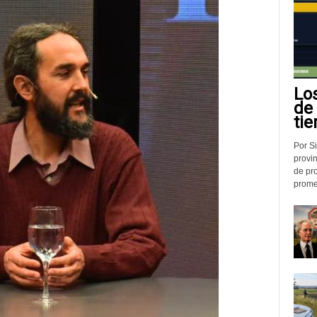
Lo
de
tie
Por Si
provin
de pr
promed