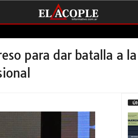
reso para dar batalla a l
sional
Úl