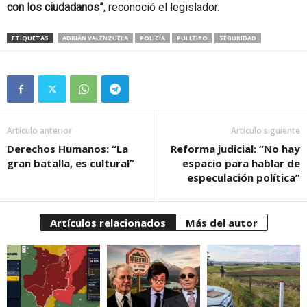
con los ciudadanos”
, reconoció el legislador.
ETIQUETAS
ADRIÁN VALENZUELA
POLICÍA
PULLEIRO
SEGURIDAD
Artículo anterior
Artículo siguiente
Derechos Humanos: “La
Reforma judicial: “No hay
gran batalla, es cultural”
espacio para hablar de
especulación política”
Artículos relacionados
Más del autor