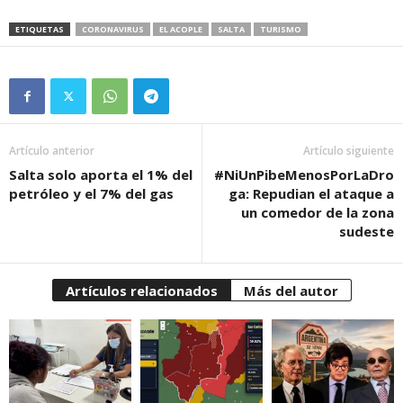
ETIQUETAS
CORONAVIRUS
EL ACOPLE
SALTA
TURISMO
Artículo anterior
Artículo siguiente
Salta solo aporta el 1% del
#NiUnPibeMenosPorLaDro
petróleo y el 7% del gas
ga: Repudian el ataque a
un comedor de la zona
sudeste
Artículos relacionados
Más del autor