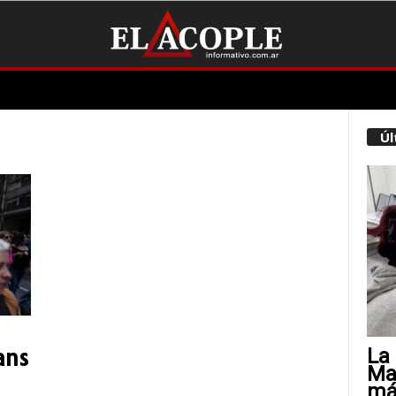
Úl
La 
ans
Mat
más