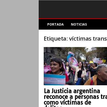
E
PORTADA
NOTICIAS
l
A
c
Etiqueta: víctimas trans
o
p
l
e
I
n
f
o
r
m
La Justicia argentina
a
reconoce a personas tr
t
i
como víctimas de
v