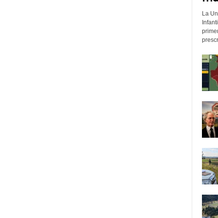
La Un
Infant
prime
prescr