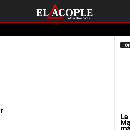
Úl
r
La 
Mat
más