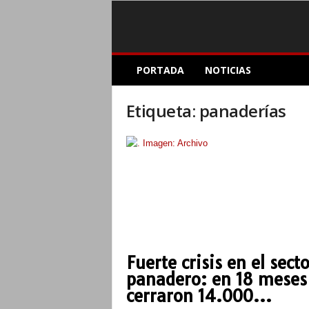
E
PORTADA
NOTICIAS
l
A
c
Etiqueta: panaderías
o
p
l
e
I
n
f
o
r
m
Fuerte crisis en el secto
a
panadero: en 18 meses
t
i
cerraron 14.000...
v