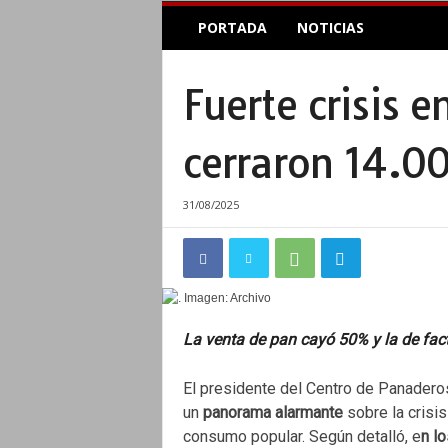
E
PORTADA
NOTICIAS
l
A
c
Fuerte crisis 
o
p
l
cerraron 14.0
e
I
n
31/08/2025
f
o
r
m
a
t
La venta de pan cayó 50% y la de fa
i
v
El presidente del Centro de Panaderos
o
un
panorama alarmante
sobre la crisi
consumo popular. Según detalló, e
n l