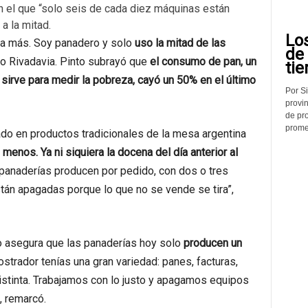
en el que “solo seis de cada diez máquinas están
a la mitad.
Lo
ta más. Soy panadero y solo
uso la mitad de las
de
io Rivadavia. Pinto subrayó que
el consumo de pan, un
tie
irve para medir la pobreza, cayó un 50% en el último
Por Si
provin
de pr
promed
do en productos tradicionales de la mesa argentina
enos. Ya ni siquiera la docena del día anterior al
panaderías producen por pedido, con dos o tres
tán apagadas porque lo que no se vende se tira”,
to asegura que las panaderías hoy solo
producen un
ostrador tenías una gran variedad: panes, facturas,
istinta. Trabajamos con lo justo y apagamos equipos
, remarcó.