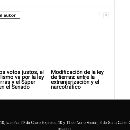
l autor
os votos justos, el
Modificación de la ley
alismo va por la ley
de tierras: entre la
erras y el Súper
extranjerización y el
en el Senado
narcotráfico
10, la señal 29 de Cable Express, 10 y 11 de Norte Visión, 8 de Salta Cable C
imagen.