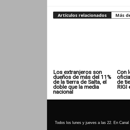
Artículos relacionados
Más de
Los extranjeros son
Con l
dueños de más del 11%
ofici
de la tierra de Salta, el
de ti
doble que la media
RIGI 
nacional
Todos los lunes y jueves a las 22. En Canal 