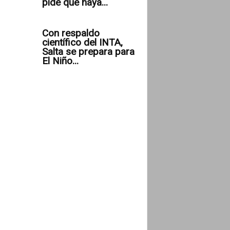
pide que haya...
Con respaldo
científico del INTA,
Salta se prepara para
El Niño...