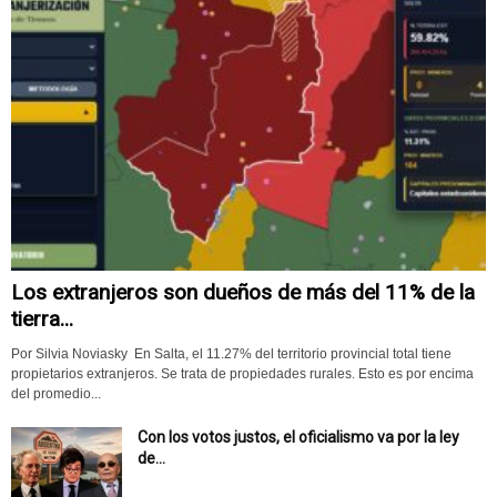
Los extranjeros son dueños de más del 11% de la
tierra...
Por Silvia Noviasky En Salta, el 11.27% del territorio provincial total tiene
propietarios extranjeros. Se trata de propiedades rurales. Esto es por encima
del promedio...
Con los votos justos, el oficialismo va por la ley
de...