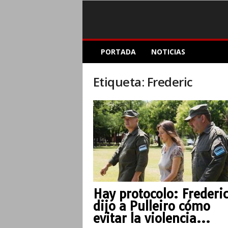
E
PORTADA
NOTICIAS
l
A
c
Etiqueta: Frederic
o
p
l
e
I
n
f
o
r
m
Hay protocolo: Frederic
a
dijo a Pulleiro cómo
t
i
evitar la violencia...
v