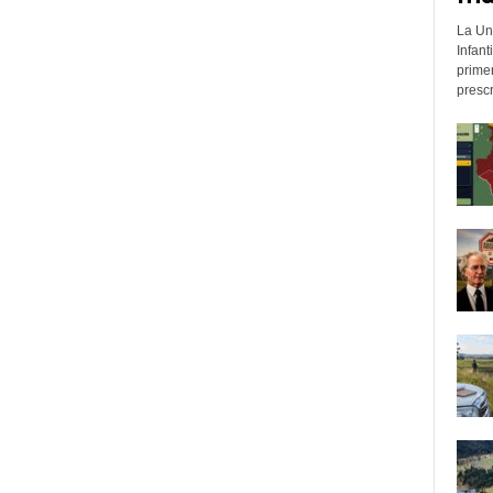
La Un
Infant
prime
prescr