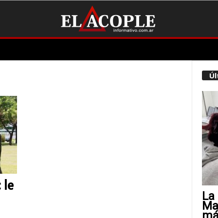
Úl
 le
La 
Mat
más