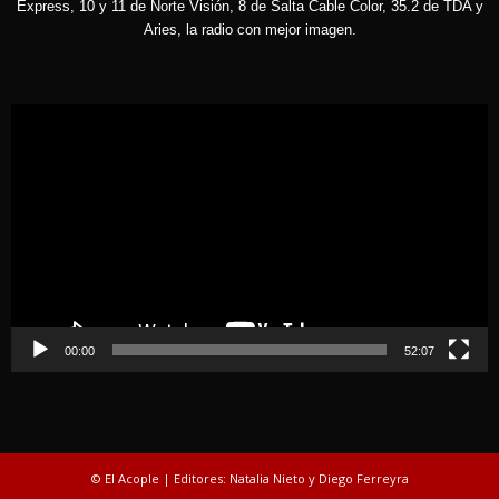
Express, 10 y 11 de Norte Visión, 8 de Salta Cable Color, 35.2 de TDA y
Aries, la radio con mejor imagen.
Reproductor
de
vídeo
00:00
52:07
© El Acople | Editores: Natalia Nieto y Diego Ferreyra