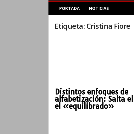
E
PORTADA
NOTICIAS
l
A
c
Etiqueta: Cristina Fiore
o
p
l
e
I
n
f
o
r
m
Distintos enfoques de
a
alfabetización: Salta el
t
i
el «equilibrado»
v
o