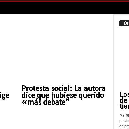
Úl
Protesta social: La autora
Lo
ige
dice que hubiese querido
de
«más debate”
tie
Por Si
provin
de pr