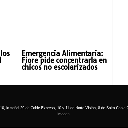
 los
Emergencia Alimentaria:
l
Fiore pide concentrarla en
chicos no escolarizados
10, la señal 29 de Cable Express, 10 y 11 de Norte Visión, 8 de Salta Cable C
imagen.