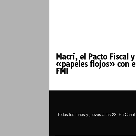
Macri, el Pacto Fiscal y
«papeles flojos» con e
FMI
Todos los lunes y jueves a las 22. En Canal 