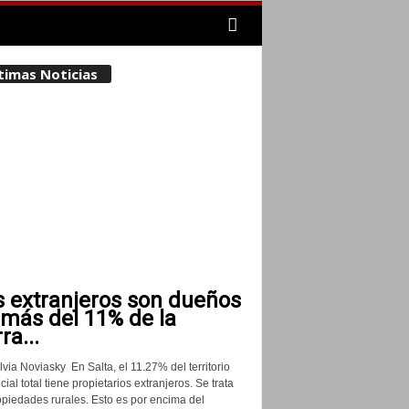
timas Noticias
s extranjeros son dueños
 más del 11% de la
rra...
lvia Noviasky En Salta, el 11.27% del territorio
cial total tiene propietarios extranjeros. Se trata
opiedades rurales. Esto es por encima del