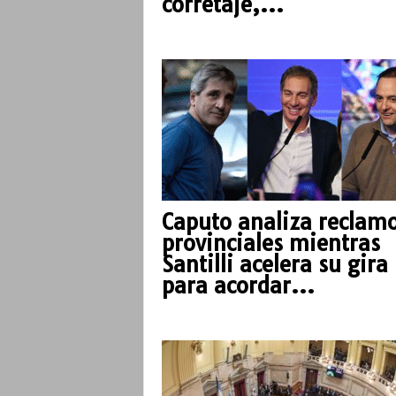
corretaje,...
o
Caputo analiza reclam
provinciales mientras
Santilli acelera su gira
para acordar...