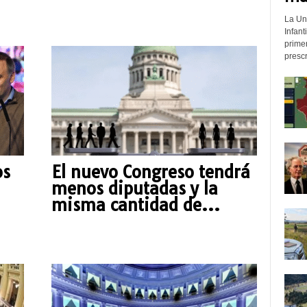
La Un
Infant
prime
prescr
os
El nuevo Congreso tendrá
menos diputadas y la
misma cantidad de...