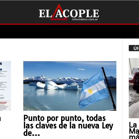
Úl
n
Punto por punto, todas
La 
las claves de la nueva Ley
Mat
de...
más