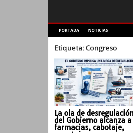
E
PORTADA
NOTICIAS
l
A
c
Etiqueta: Congreso
o
p
l
e
I
n
f
o
r
m
La ola de desregulació
a
del Gobierno alcanza a
t
i
farmacias, cabotaje,
v