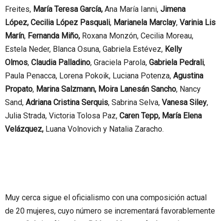
Freites,
María Teresa García,
Ana María Ianni,
Jimena
López,
Cecilia López Pasquali
,
Marianela Marclay
,
Varinia Lis
Marín
,
Fernanda Miño,
Roxana Monzón, Cecilia Moreau,
Estela Neder, Blanca Osuna, Gabriela Estévez,
Kelly
Olmos
,
Claudia Palladino
, Graciela Parola,
Gabriela Pedrali
,
Paula Penacca, Lorena Pokoik, Luciana Potenza,
Agustina
Propato
,
Marina Salzmann, Moira Lanesán Sancho
, Nancy
Sand,
Adriana Cristina Serquis
, Sabrina Selva,
Vanesa Siley
,
Julia Strada, Victoria Tolosa Paz,
Caren Tepp,
María Elena
Velázquez,
Luana Volnovich y Natalia Zaracho.
Muy cerca sigue el oficialismo con una composición actual
de 20 mujeres, cuyo número se incrementará favorablemente