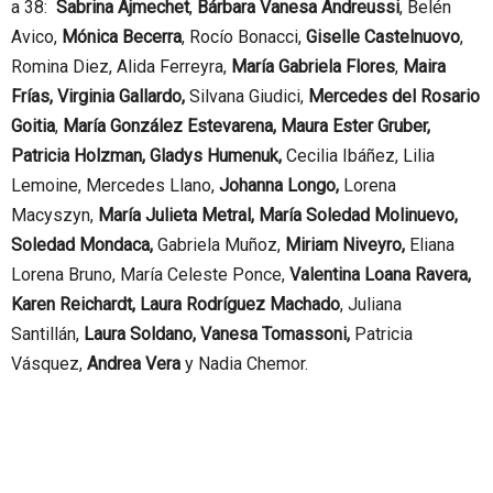
a 38:
Sabrina Ajmechet
,
Bárbara Vanesa Andreussi
, Belén
Avico,
Mónica Becerra
, Rocío Bonacci,
Giselle Castelnuovo
,
Romina Diez, Alida Ferreyra,
María Gabriela Flores
,
Maira
Frías, Virginia Gallardo,
Silvana Giudici,
Mercedes del Rosario
Goitia
,
María González Estevarena, Maura Ester Gruber,
Patricia Holzman, Gladys Humenuk,
Cecilia Ibáñez, Lilia
Lemoine, Mercedes Llano,
Johanna Longo,
Lorena
Macyszyn,
María Julieta Metral, María Soledad Molinuevo,
Soledad Mondaca,
Gabriela Muñoz,
Miriam Niveyro,
Eliana
Lorena Bruno, María Celeste Ponce,
Valentina Loana Ravera,
Karen Reichardt, Laura Rodríguez Machado
, Juliana
Santillán,
Laura Soldano, Vanesa Tomassoni,
Patricia
Vásquez,
Andrea Vera
y Nadia Chemor.