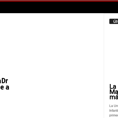
Úl
aDr
La 
e a
Mat
más
La Un
Infant
prime