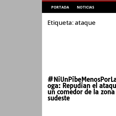
E
PORTADA
NOTICIAS
l
A
c
Etiqueta: ataque
o
p
l
e
I
n
f
o
r
m
#NiUnPibeMenosPorL
a
oga: Repudian el ataqu
t
i
un comedor de la zona
v
sudeste
o