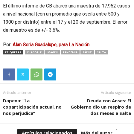
El último informe de CB abarcó una muestra de 17.952 casos
a nivel nacional (con un promedio que oscila entre 500 y
1300 por distrito) entre el 17 y el 20 de septiembre. El error
de muestro es de +/- 3,6%.
Por:
Alan Soria Guadalupe, para La Nación
ETIQUETAS
EL ACOPLE
IMAGEN
PANDEMIA
SÁENZ
SALTA
Artículo anterior
Artículo siguiente
Dapena: “La
Deuda con Anses: El
coparticipación actual, no
Gobierno dio un respiro de
nos perjudica”
dos meses a Salta
Artículos relacionados
Más del autor