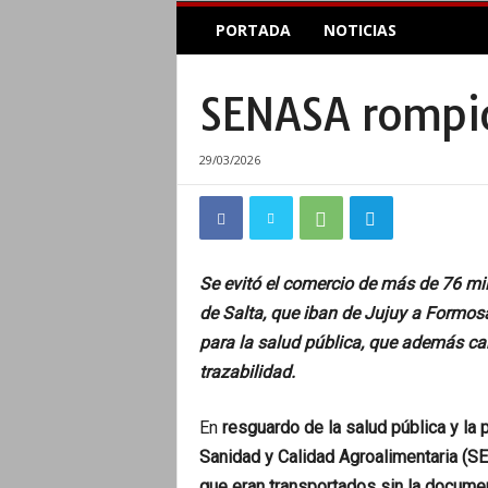
E
PORTADA
NOTICIAS
l
A
c
SENASA rompió
o
p
l
29/03/2026
e
I
n
f
o
Se evitó el comercio de más de 76 mi
r
m
de Salta, que iban de Jujuy a Formos
a
para la salud pública, que además ca
t
trazabilidad.
i
v
o
En
resguardo de la salud pública y la 
Sanidad y Calidad Agroalimentaria (
que eran transportados sin la documen