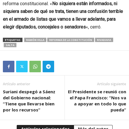
reforma constitucional. «
No siquiera están informados, ni
siquiera saben de qué se trata, tienen una confusión terrible
en el armado de listas que vamos a llevar adelante, para
elegir diputados, concejales o senadores
«, cerró.
ETIQUETAS
RAMÓN VILLA
REFORMA DE LA CONSTITUCIÓN
RIVADAVIA
SALTA
Artículo anterior
Artículo siguiente
Suriani despegó a Sáenz
El Presidente se reunió con
del Gobierno nacional:
el Papa Francisco: “Nos va
“Tiene que llevarse bien
a apoyar en todo lo que
por los recursos”
pueda”
Artículos relacionados
Más del autor