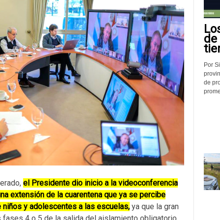
Lo
de
tie
Por Si
provin
de pr
promed
perado,
el Presidente dio inicio a la videoconferencia
una extensión de la cuarentena que ya se percibe
e niños y adolescentes a las escuelas,
ya que la gran
 fases 4 o 5 de la salida del aislamiento obligatorio.