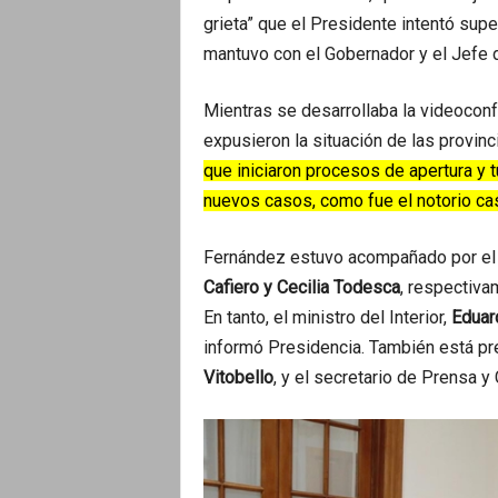
grieta” que el Presidente intentó sup
mantuvo con el Gobernador y el Jefe 
Mientras se desarrollaba la videocon
expusieron la situación de las provinc
que iniciaron procesos de apertura y 
nuevos casos, como fue el notorio c
Fernández estuvo acompañado por el j
Cafiero y Cecilia Todesca
, respectiva
En tanto, el ministro del Interior,
Eduar
informó Presidencia. También está pre
Vitobello
, y el secretario de Prensa 