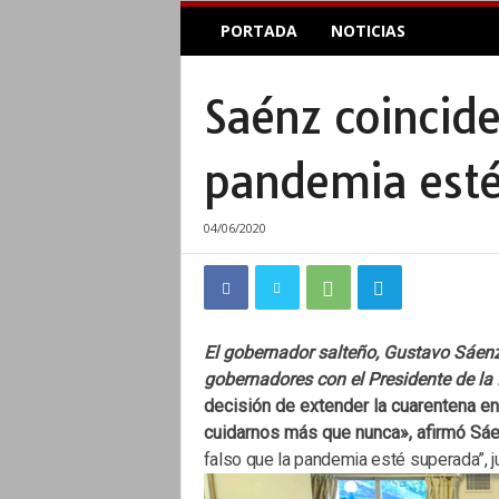
E
PORTADA
NOTICIAS
l
A
c
Saénz coincide
o
p
l
pandemia est
e
I
n
04/06/2020
f
o
r
m
a
El gobernador salteño, Gustavo Sáenz,
t
gobernadores con el Presidente de la 
i
decisión de extender la cuarentena e
v
cuidarnos más que nunca», afirmó Sáe
o
falso que la pandemia esté superada”, j