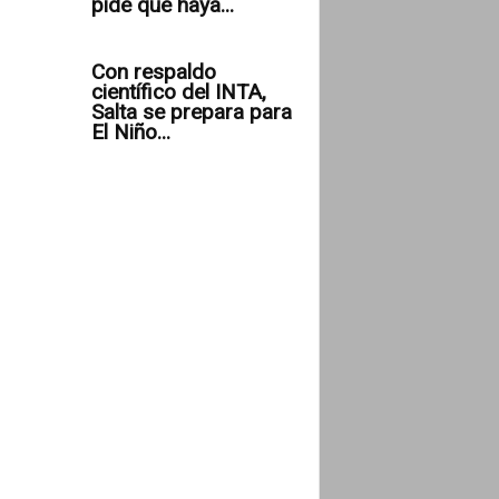
pide que haya...
Con respaldo
científico del INTA,
Salta se prepara para
El Niño...