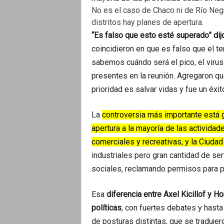
No es el caso de Chaco ni de Río Ne
distritos hay planes de apertura.
“Es falso que esto esté superado” dijo 
coincidieron en que es falso que el t
sabemos cuándo será el pico, el virus 
presentes en la reunión. Agregaron que
prioridad es salvar vidas y fue un éxi
La
controversia más importante está g
apertura a la mayoría de las activida
comerciales y recreativas, y la Ciuda
industriales pero gran cantidad de ser
sociales, reclamando permisos para pra
Esa
diferencia entre Axel Kicillof y 
políticas
, con fuertes debates y hasta 
de posturas distintas, que se traduje