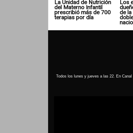
La Unidad de Nutrición
Los e
del Materno Infantil
dueñ
prescribió más de 700
de la 
terapias por día
doble
nacio
Todos los lunes y jueves a las 22. En Canal 
Reproductor
de
vídeo