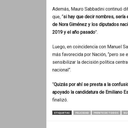
Además, Mauro Sabbadini continuó di
que, “
si hay que decir nombres, sería 
de Nora Giménez y los diputados naci
2019 y el año pasado
”.
Luego, en coincidencia con Manuel Sa
más favorecida por Nación, “pero se e
sensibilizar la decisión política cent
nacional”.
“
Quizás por ahí se presta a la confus
apoyado la candidatura de Emiliano Es
finalizó.
ETIQUETAS
FELICIDAD
FRENTE DE TODOS
GU