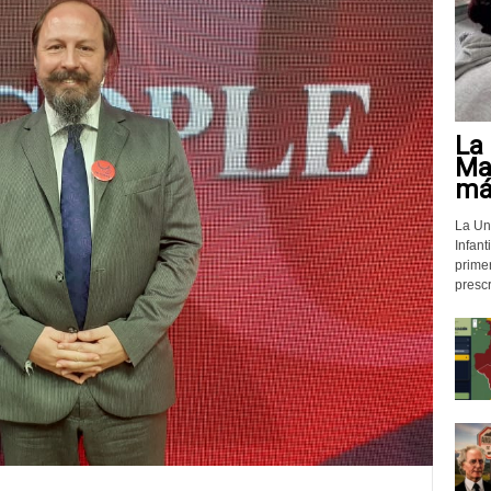
La 
Mat
más
La Un
Infant
prime
prescr