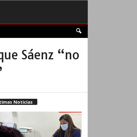
 que Sáenz “no
”
timas Noticias