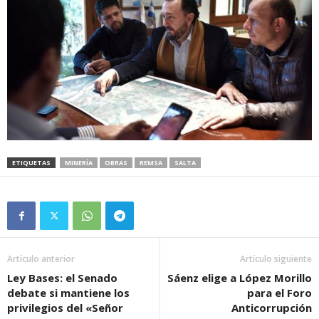
ETIQUETAS
MINERÍA
OBRAS
REMSA
SALTA
Artículo anterior
Artículo siguiente
Ley Bases: el Senado
Sáenz elige a López Morillo
debate si mantiene los
para el Foro
privilegios del «Señor
Anticorrupción