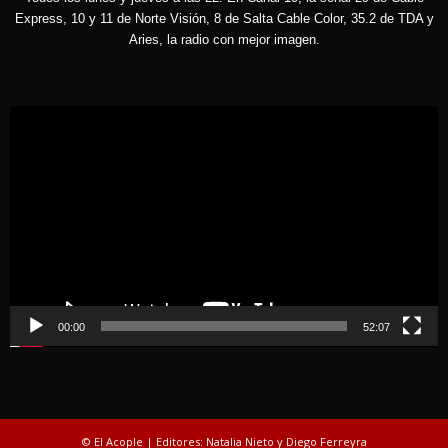
Express, 10 y 11 de Norte Visión, 8 de Salta Cable Color, 35.2 de TDA y
Aries, la radio con mejor imagen.
Reproductor
de
vídeo
00:00
52:07
© El Acople | Editores: Natalia Nieto y Diego Ferreyra