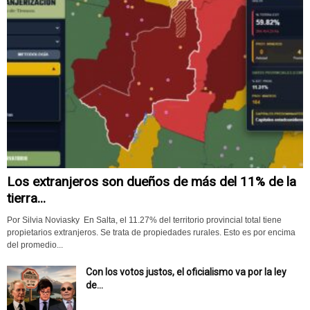
Los extranjeros son dueños de más del 11% de la
tierra...
Por Silvia Noviasky En Salta, el 11.27% del territorio provincial total tiene
propietarios extranjeros. Se trata de propiedades rurales. Esto es por encima
del promedio...
Con los votos justos, el oficialismo va por la ley
de...