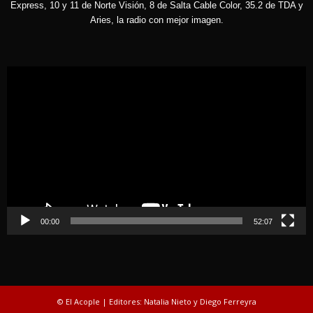
Express, 10 y 11 de Norte Visión, 8 de Salta Cable Color, 35.2 de TDA y
Aries, la radio con mejor imagen.
Reproductor
de
vídeo
00:00
52:07
© El Acople | Editores: Natalia Nieto y Diego Ferreyra