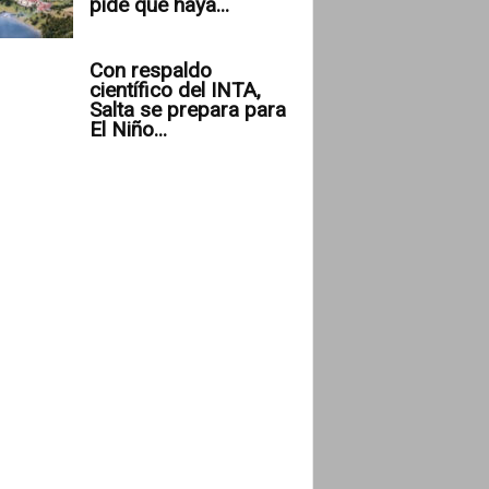
pide que haya...
Con respaldo
científico del INTA,
Salta se prepara para
El Niño...