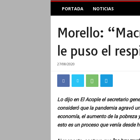
E
PORTADA
NOTICIAS
l
A
c
Morello: “Macr
o
p
l
le puso el res
e
I
n
27/08/2020
f
o
r
m
a
Lo dijo en El Acople el secretario gene
t
consideró que la pandemia agravó una
i
v
economía, el aumento de la pobreza y 
o
esto es un proceso que venía desde h