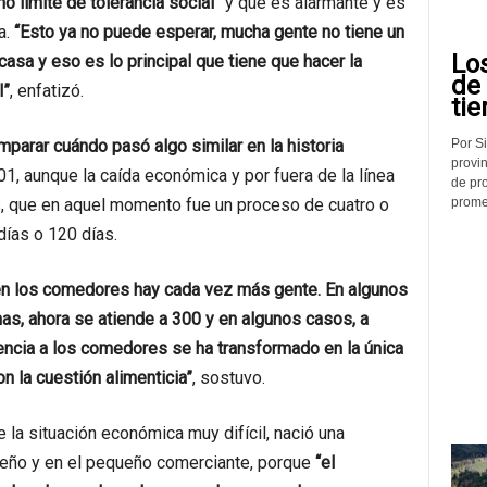
o límite de tolerancia social”
y que es alarmante y es
a.
“Esto ya no puede esperar, mucha gente no tiene un
Lo
asa y eso es lo principal que tiene que hacer la
de
l”
, enfatizó.
tie
Por Si
mparar cuándo pasó algo similar en la historia
provin
1, aunque la caída económica y por fuera de la línea
de pr
promed
, que en aquel momento fue un proceso de cuatro o
días o 120 días.
en los comedores hay cada vez más gente. En algunos
as, ahora se atiende a 300 y en algunos casos, a
tencia a los comedores se ha transformado en la única
on la cuestión alimenticia”
, sostuvo.
e la situación económica muy difícil, nació una
lteño y en el pequeño comerciante, porque
“el