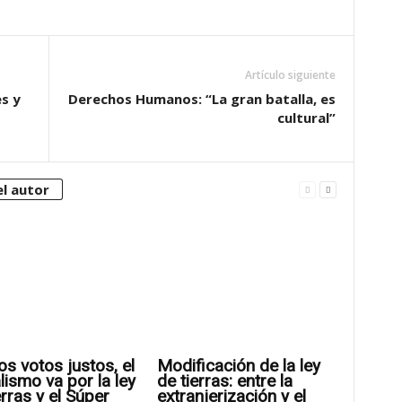
Artículo siguiente
s y
Derechos Humanos: “La gran batalla, es
cultural”
l autor
os votos justos, el
Modificación de la ley
alismo va por la ley
de tierras: entre la
erras y el Súper
extranjerización y el