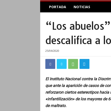
E
PORTADA
NOTICIAS
l
A
c
“Los abuelos”,
o
p
l
descalifica a 
e
I
n
25/04/2020
f
o
r
m
a
El Instituto Nacional contra la Discri
t
que ante la aparición de casos de cor
i
v
reforzaron ciertos estereotipos hacia
o
«infantilización» de los mayores de 
de maltrato.