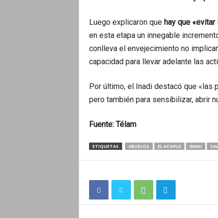
Luego explicaron que
hay que «evitar
en esta etapa un innegable incremento
conlleva el envejecimiento no implic
capacidad para llevar adelante las act
Por último, el Inadi destacó que «las p
pero también para sensibilizar, abrir n
Fuente: Télam
ETIQUETAS
ABUELOS
EL ACOPLE
INADI
SA