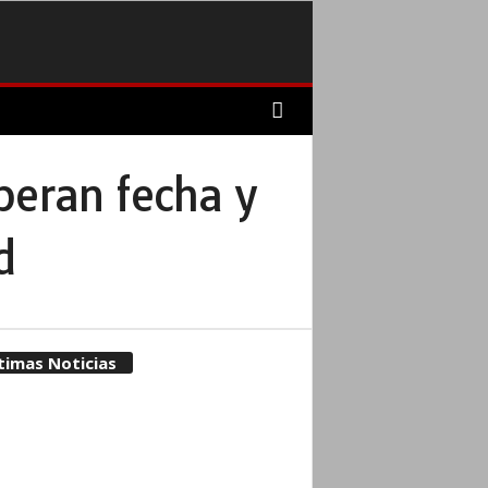
peran fecha y
d
timas Noticias