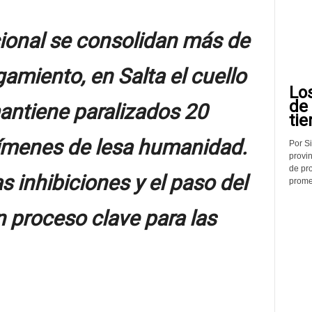
cional se consolidan más de
amiento, en Salta el cuello
Lo
de
mantiene paralizados 20
tie
crímenes de lesa humanidad.
Por Si
provin
de pr
as inhibiciones y el paso del
promed
 proceso clave para las