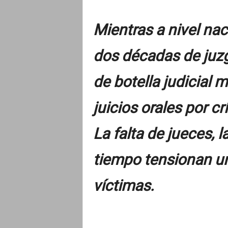
o
Mientras a nivel na
dos décadas de juzg
de botella judicial 
juicios orales por 
La falta de jueces, l
tiempo tensionan un
víctimas.