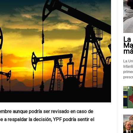
La 
Mat
más
La Un
Infant
prime
prescr
ciembre aunque podría ser revisado en caso de
 a respaldar la decisión, YPF podría sentir el