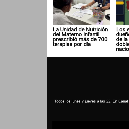
La Unidad de Nutrición
Los e
del Materno Infantil
dueñ
prescribió más de 700
de la 
terapias por día
doble
nacio
Todos los lunes y jueves a las 22. En Canal 
Reproductor