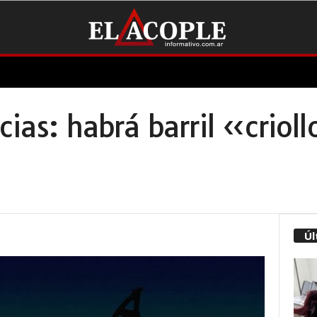
cias: habrá barril «criol
Úl