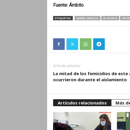
Fuente: Ámbito
ETIQUETAS
BARRIL CRIOLLO
EL ACOPLE
PETR
Artículo anterior
La mitad de los femicidios de este
ocurrieron durante el aislamiento
Artículos relacionados
Más de