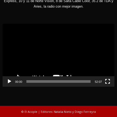
Express, 10 y 11 de Norte Visión, 8 de Salta Cable Color, 35.2 de TDA y
Aries, la radio con mejor imagen.
Reproductor
de
vídeo
00:00
52:07
© El Acople | Editores: Natalia Nieto y Diego Ferreyra