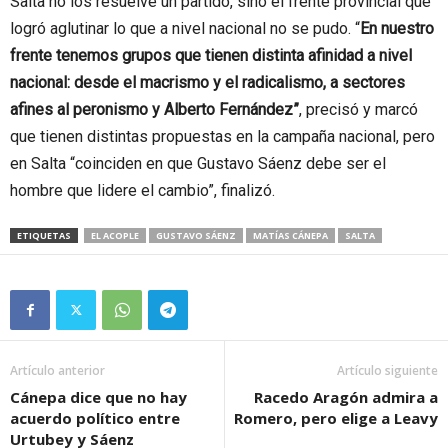
Salta no los resuelve un partido, sino el frente provincial que
logró aglutinar lo que a nivel nacional no se pudo. “
En nuestro
frente tenemos grupos que tienen distinta afinidad a nivel
nacional: desde el macrismo y el radicalismo, a sectores
afines al peronismo y Alberto Fernández”
, precisó y marcó
que tienen distintas propuestas en la campaña nacional, pero
en Salta “coinciden en que Gustavo Sáenz debe ser el
hombre que lidere el cambio”, finalizó.
ETIQUETAS
EL ACOPLE
GUSTAVO SÁENZ
MATÍAS CÁNEPA
SALTA
Artículo anterior
Artículo siguiente
Cánepa dice que no hay
Racedo Aragón admira a
acuerdo político entre
Romero, pero elige a Leavy
Urtubey y Sáenz