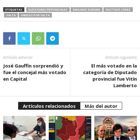
ETIQUETAS
ELECCIONES PROVINCIALES
EMILIANO DURAND
GUSTAVO SÁENZ
SALTA
UNIDOS POR SALTA
Artículo anterior
Artículo siguiente
José Gauffin sorprendió y
El más votado en la
fue el concejal más votado
categoría de Diputado
en Capital
provincial fue Vitín
Lamberto
Artículos relacionados
Más del autor