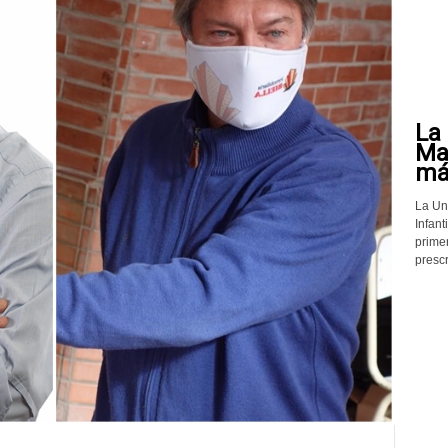
La 
Mat
más
La Un
Infant
prime
prescr