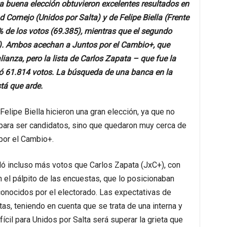
 buena elección obtuvieron excelentes resultados en
 Cornejo (Unidos por Salta) y de Felipe Biella (Frente
% de los votos (69.385), mientras que el segundo
). Ambos acechan a Juntos por el Cambio+, que
ianza, pero la lista de Carlos Zapata – que fue la
ó 61.814 votos. La búsqueda de una banca en la
tá que arde.
elipe Biella hicieron una gran elección, ya que no
 para ser candidatos, sino que quedaron muy cerca de
 por el Cambio+.
uló incluso más votos que Carlos Zapata (JxC+), con
n el pálpito de las encuestas, que lo posicionaban
nocidos por el electorado. Las expectativas de
as, teniendo en cuenta que se trata de una interna y
ícil para Unidos por Salta será superar la grieta que