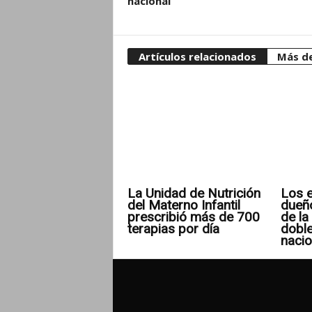
nacional
Artículos relacionados
Más de
La Unidad de Nutrición
Los e
del Materno Infantil
dueñ
prescribió más de 700
de la 
terapias por día
doble
nacio