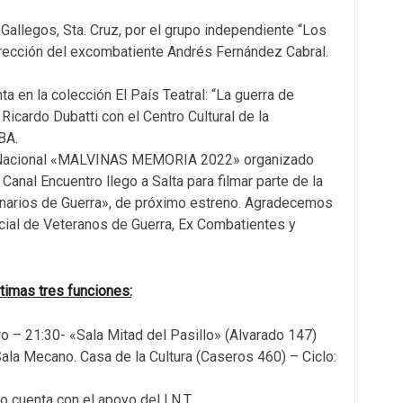
Gallegos, Sta. Cruz, por el grupo independiente “Los
irección del excombatiente Andrés Fernández Cabral.
ta en la colección El País Teatral: “La guerra de
Ricardo Dubatti con el Centro Cultural de la
BA.
 Nacional «MALVINAS MEMORIA 2022» organizado
. Canal Encuentro llego a Salta para filmar parte de la
enarios de Guerra», de próximo estreno. Agradecemos
cial de Veteranos de Guerra, Ex Combatientes y
mas tres funciones:
 – 21:30- «Sala Mitad del Pasillo» (Alvarado 147)
ala Mecano. Casa de la Cultura (Caseros 460) – Ciclo:
 cuenta con el apoyo del I.N.T.