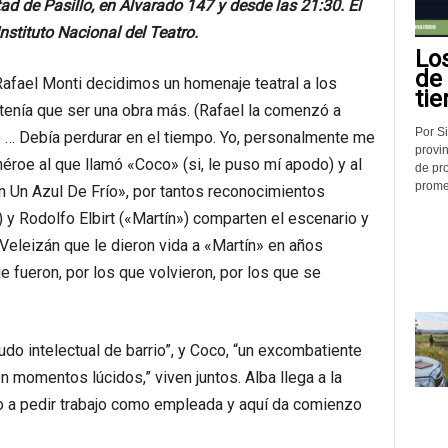
ad de Pasillo, en Alvarado 147 y desde las 21:30. El
nstituto Nacional del Teatro.
Lo
de
afael Monti decidimos un homenaje teatral a los
tie
enía que ser una obra más. (Rafael la comenzó a
Por Si
99) … Debía perdurar en el tiempo. Yo, personalmente me
provin
 héroe al que llamó «Coco» (si, le puso mí apodo) y al
de pr
promed
n Un Azul De Frío», por tantos reconocimientos
 y Rodolfo Elbirt («Martín») comparten el escenario y
eleizán que le dieron vida a «Martín» en años
 fueron, por los que volvieron, por los que se
udo intelectual de barrio”, y Coco, “un excombatiente
n momentos lúcidos,” viven juntos. Alba llega a la
 a pedir trabajo como empleada y aquí da comienzo