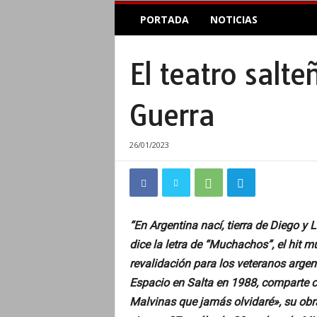
E
PORTADA
NOTICIAS
l
A
c
El teatro salt
o
p
l
Guerra
e
I
n
26/01/2023
f
o
r
m
a
“En Argentina nací, tierra de Diego y 
t
dice la letra de “Muchachos”, el hit m
i
v
revalidación para los veteranos argent
o
Espacio en Salta en 1988, comparte co
Malvinas que jamás olvidaré», su obr