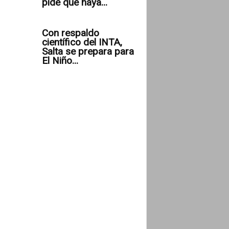
pide que haya...
Con respaldo
científico del INTA,
Salta se prepara para
El Niño...