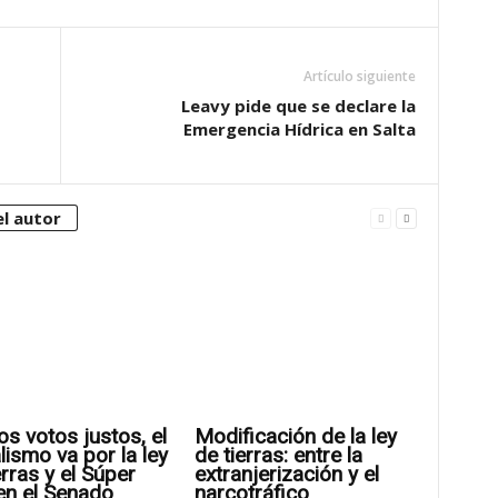
Artículo siguiente
Leavy pide que se declare la
Emergencia Hídrica en Salta
l autor
os votos justos, el
Modificación de la ley
alismo va por la ley
de tierras: entre la
erras y el Súper
extranjerización y el
en el Senado
narcotráfico