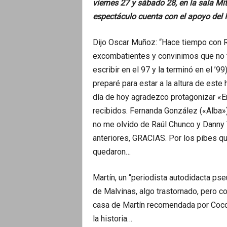
viernes 27 y sábado 28, en la sala Mit
espectáculo cuenta con el apoyo del I
Dijo Oscar Muñoz: “Hace tiempo con R
excombatientes y convinimos que no t
escribir en el 97 y la terminó en el ’
preparé para estar a la altura de este
día de hoy agradezco protagonizar «E
recibidos. Fernanda González («Alba»)
no me olvido de Raúl Chunco y Danny V
anteriores, GRACIAS. Por los pibes que
quedaron…
Martín, un “periodista autodidacta pse
de Malvinas, algo trastornado, pero co
casa de Martín recomendada por Coco
la historia…