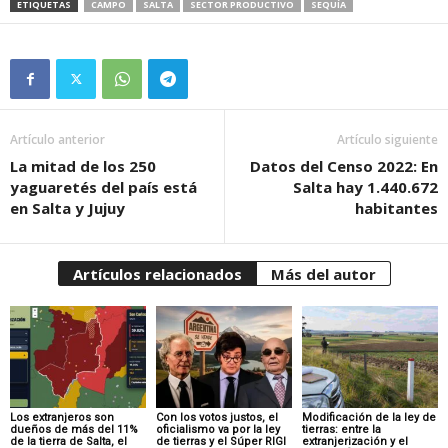
ETIQUETAS
CAMPO
SALTA
SECTOR PRODUCTIVO
SEQUÍA
Artículo anterior
Artículo siguiente
La mitad de los 250
Datos del Censo 2022: En
yaguaretés del país está
Salta hay 1.440.672
en Salta y Jujuy
habitantes
Artículos relacionados
Más del autor
Los extranjeros son
Con los votos justos, el
Modificación de la ley de
dueños de más del 11%
oficialismo va por la ley
tierras: entre la
de la tierra de Salta, el
de tierras y el Súper RIGI
extranjerización y el