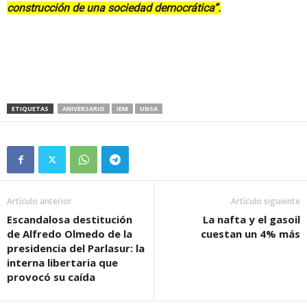
construcción de una sociedad democrática”.
ETIQUETAS
ANIVERSARIO
IEM
UNSA
Artículo anterior
Artículo siguiente
Escandalosa destitución
La nafta y el gasoil
de Alfredo Olmedo de la
cuestan un 4% más
presidencia del Parlasur: la
interna libertaria que
provocó su caída