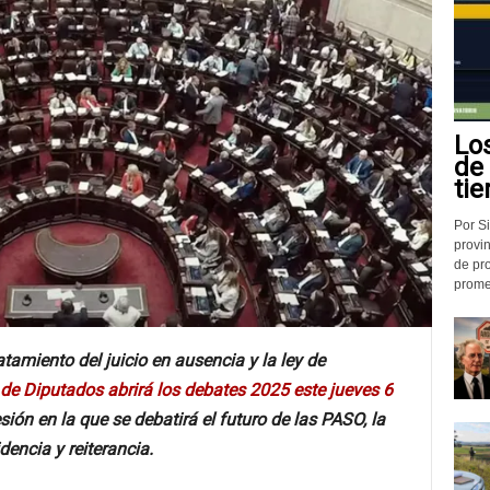
Lo
de
tie
Por Si
provin
de pr
promed
tamiento del juicio en ausencia y la ley de
e Diputados abrirá los debates 2025 este jueves 6
ión en la que se debatirá el futuro de las PASO, la
idencia y reiterancia.