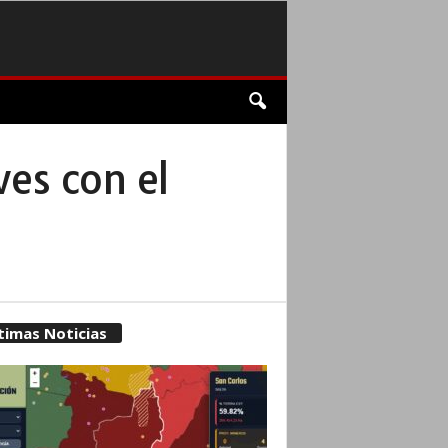
ves con el
O
timas Noticias