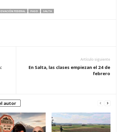
NOVACIÓN FEDERAL
PASO
SALTA
Artículo siguiente
:
En Salta, las clases empiezan el 24 de
febrero
l autor