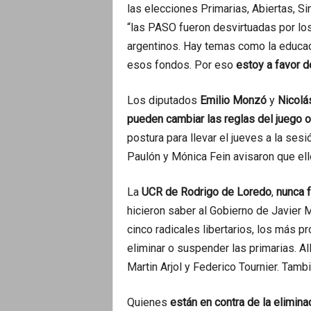
las elecciones Primarias, Abiertas, S
“las PASO fueron desvirtuadas por los
argentinos. Hay temas como la educaci
esos fondos. Por eso
estoy a favor d
Los diputados
Emilio Monzó
y
Nicolá
pueden cambiar las reglas del juego o
postura para llevar el jueves a la ses
Paulón y Mónica Fein avisaron que el
La
UCR de Rodrigo de Loredo
,
nunca f
hicieron saber al Gobierno de Javier 
cinco radicales libertarios, los más p
eliminar o suspender las primarias. Al
Martin Arjol y Federico Tournier. Tamb
Quienes
están en contra de la elimin