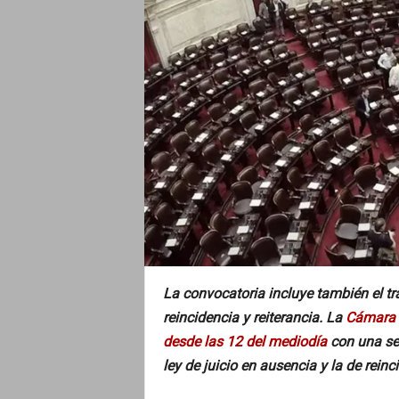
o
La convocatoria incluye también el tra
reincidencia y reiterancia. La
Cámara d
desde las 12 del mediodía
con una ses
ley de juicio en ausencia y la de reinc