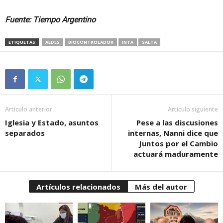
Fuente: Tiempo Argentino
ETIQUETAS
AEDES
BIOCONTROLADOR
INTA
SALTA
Artículo anterior
Artículo siguiente
Iglesia y Estado, asuntos
Pese a las discusiones
separados
internas, Nanni dice que
Juntos por el Cambio
actuará maduramente
Artículos relacionados
Más del autor