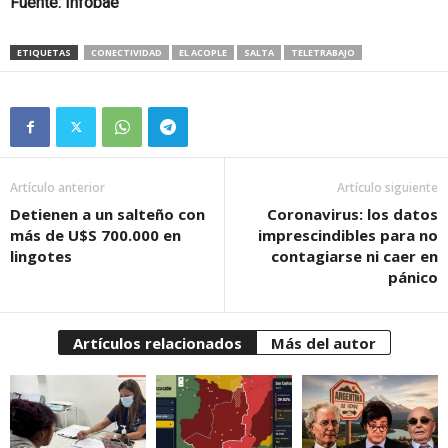
Fuente: Infobae
ETIQUETAS
CONECTIVIDAD
EL ACOPLE
SALTA
TELETRABAJO
Artículo anterior
Artículo siguiente
Detienen a un salteño con
Coronavirus: los datos
más de U$S 700.000 en
imprescindibles para no
lingotes
contagiarse ni caer en
pánico
Artículos relacionados
Más del autor