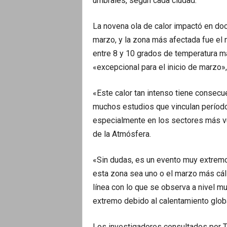
umbrales, según cada ciudad.
La novena ola de calor impactó en doce
marzo, y la zona más afectada fue el 
entre 8 y 10 grados de temperatura m
«excepcional para el inicio de marzo»,
«Este calor tan intenso tiene consecu
muchos estudios que vinculan período
especialmente en los sectores más vu
de la Atmósfera.
«Sin dudas, es un evento muy extremo
esta zona sea uno o el marzo más cáli
línea con lo que se observa a nivel m
extremo debido al calentamiento globa
Los investigadores consultados por Té