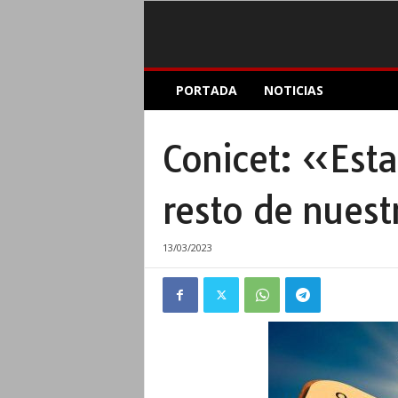
E
PORTADA
NOTICIAS
l
A
c
Conicet: «Esta
o
p
l
resto de nuest
e
I
n
13/03/2023
f
o
r
m
a
t
i
v