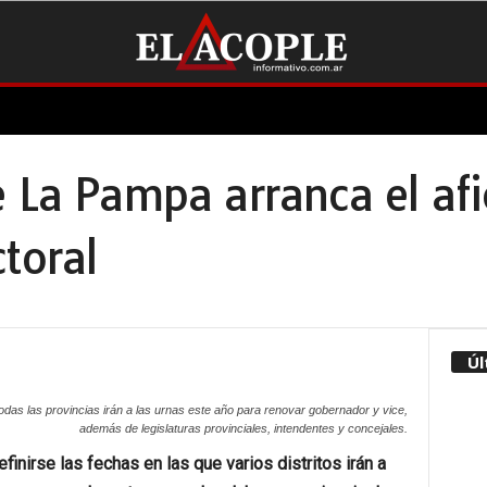
e La Pampa arranca el af
ctoral
Úl
odas las provincias irán a las urnas este año para renovar gobernador y vice,
además de legislaturas provinciales, intendentes y concejales.
finirse las fechas en las que varios distritos irán a