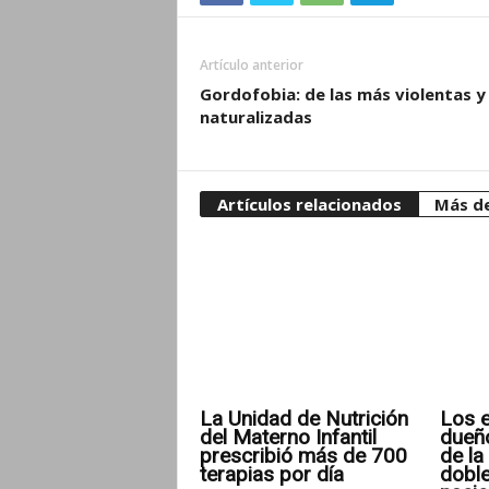
Artículo anterior
Gordofobia: de las más violentas y
naturalizadas
Artículos relacionados
Más de
La Unidad de Nutrición
Los e
del Materno Infantil
dueñ
prescribió más de 700
de la 
terapias por día
doble