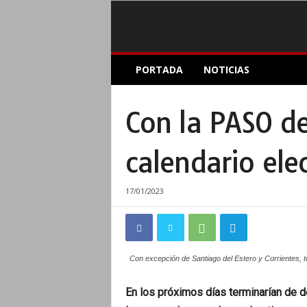
E
PORTADA
NOTICIAS
l
A
c
Con la PASO d
o
p
l
calendario ele
e
I
n
17/01/2023
f
o
r
m
Con excepción de Santiago del Estero y Corrientes, t
a
t
i
En los próximos días terminarían de de
v