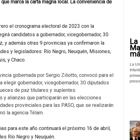
 que marca la carta magna local. La conveniencia de
ero el cronograma electoral de 2023 con la
egirá candidatos a gobernador, vicegobernador, 30
La 
z, y además otras 9 provincias ya confirmaron la
Mat
ades y legisladores: Río Negro, Neuquén, Misiones,
más
is, y Chaco.
La Un
Infant
vincia gobernada por Sergio Ziliotto, convocó para el
prime
prescr
a elegir gobernador, vicegobernador, 30 diputados
jueces de paz titulares y suplentes.
s y alianzas que participarán en las elecciones
idades provinciales para las PASO, que se realizarán
mó la agencia Télam.
ias para este año continuará el próximo 16 de abril,
ales Río Negro y Neuquén.