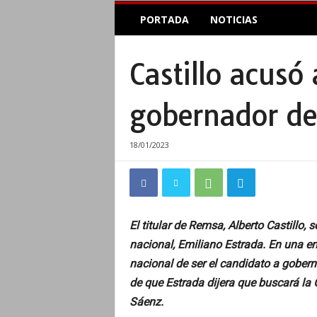
E
PORTADA
NOTICIAS
l
A
c
Castillo acusó
o
p
l
gobernador d
e
I
n
18/01/2023
f
o
r
m
a
El titular de Remsa, Alberto Castillo, 
t
nacional, Emiliano Estrada. En una ent
i
v
nacional de ser el candidato a gobern
o
de que Estrada dijera que buscará la
Sáenz.