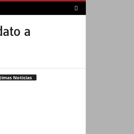
dato a
timas Noticias