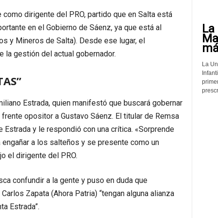
 como dirigente del PRO, partido que en Salta está
La 
ortante en el Gobierno de Sáenz, ya que está al
Mat
s y Mineros de Salta). Desde ese lugar, el
más
 la gestión del actual gobernador.
La Un
Infant
TAS”
prime
prescr
miliano Estrada, quien manifestó que buscará gobernar
 frente opositor a Gustavo Sáenz. El titular de Remsa
 Estrada y le respondió con una crítica. «Sorprende
a engañar a los salteños y se presente como un
jo el dirigente del PRO.
sca confundir a la gente y puso en duda que
Carlos Zapata (Ahora Patria) “tengan alguna alianza
ta Estrada”.