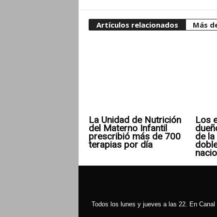
Artículos relacionados
Más de
La Unidad de Nutrición
Los e
del Materno Infantil
dueñ
prescribió más de 700
de la 
terapias por día
doble
nacio
Todos los lunes y jueves a las 22. En Canal 