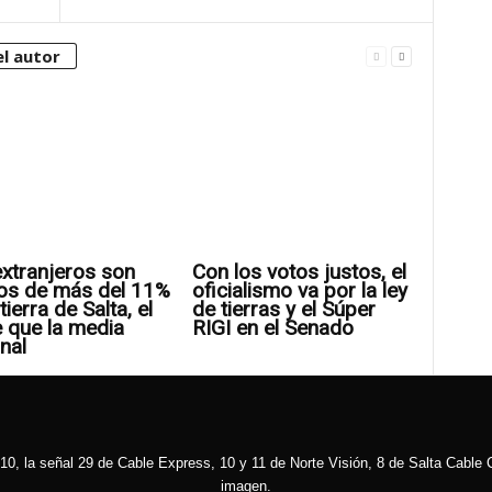
l autor
xtranjeros son
Con los votos justos, el
os de más del 11%
oficialismo va por la ley
tierra de Salta, el
de tierras y el Súper
 que la media
RIGI en el Senado
nal
10, la señal 29 de Cable Express, 10 y 11 de Norte Visión, 8 de Salta Cable C
imagen.