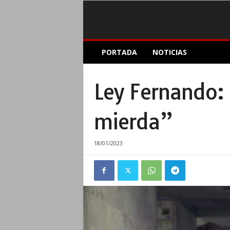
E
PORTADA
NOTICIAS
l
A
c
Ley Fernando: 
o
p
l
mierda”
e
I
n
18/01/2023
f
o
r
m
a
t
i
v