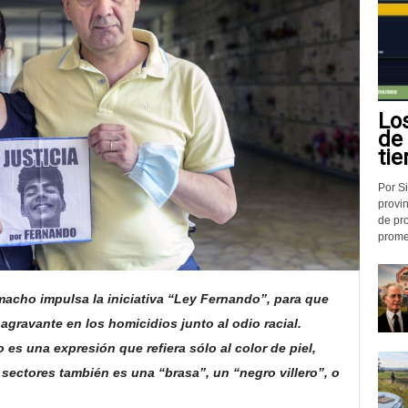
Lo
de
tie
Por Si
provin
de pr
promed
acho impulsa la iniciativa “Ley Fernando”, para que
agravante en los homicidios junto al odio racial.
es una expresión que refiera sólo al color de piel,
 sectores también es una “brasa”, un “negro villero”, o