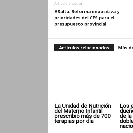
Artículo anterior
#Salta: Reforma impositiva y
prioridades del CES para el
presupuesto provincial
Artículos relacionados
Más de
La Unidad de Nutrición
Los e
del Materno Infantil
dueñ
prescribió más de 700
de la 
terapias por día
doble
nacio