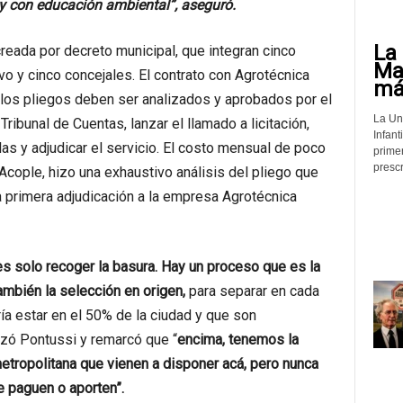
y con educación ambiental”, aseguró.
La 
creada por decreto municipal, que integran cinco
Mat
vo y cinco concejales. El contrato con Agrotécnica
más
 los pliegos deben ser analizados y aprobados por el
La Un
ribunal de Cuentas, lanzar el llamado a licitación,
Infant
rlas y adjudicar el servicio. El costo mensual de poco
prime
prescr
cople, hizo una exhaustivo análisis del pliego que
 primera adjudicación a la empresa Agrotécnica
es solo recoger la basura. Hay un proceso que es la
También la selección en origen,
para separar en cada
a estar en el 50% de la ciudad y que son
zó Pontussi y remarcó que “
encima, tenemos la
etropolitana que vienen a disponer acá, pero nunca
e paguen o aporten”.