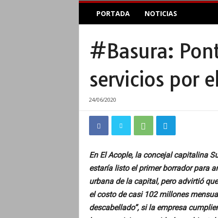
E
PORTADA
NOTICIAS
l
A
c
#Basura: Pont
o
p
l
servicios por 
e
I
n
24/06/2020
f
o
r
m
a
En El Acople, la concejal capitalina 
t
estaría listo el primer borrador para an
i
v
urbana de la capital, pero advirtió q
o
el costo de casi 102 millones mensual
descabellado”, si la empresa cumplier