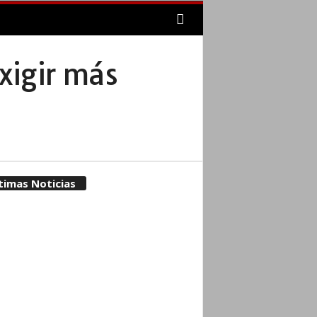
xigir más
timas Noticias