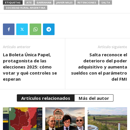
ETIQUETAS
ATE
GARRAHAN
JAVIER MILEI
RETENCIONES
SALTA
SOCIEDAD RURAL ARGENTINA
Artículo anterior
Artículo siguiente
La Boleta Única Papel,
Salta reconoce el
protagonista de las
deterioro del poder
elecciones 2025: cómo
adquisitivo y aumenta
votar y qué controles se
sueldos con el parámetro
esperan
del FMI
Artículos relacionados
Más del autor