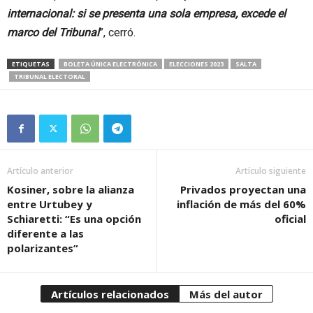
internacional: si se presenta una sola empresa, excede el
marco del Tribunal
”, cerró.
ETIQUETAS
BOLETA ÚNICA ELECTRÓNICA
ELECCIONES 2023
SALTA
TRIBUNAL ELECTORAL
Artículo anterior
Artículo siguiente
Kosiner, sobre la alianza
Privados proyectan una
entre Urtubey y
inflación de más del 60%
Schiaretti: “Es una opción
oficial
diferente a las
polarizantes”
Artículos relacionados
Más del autor