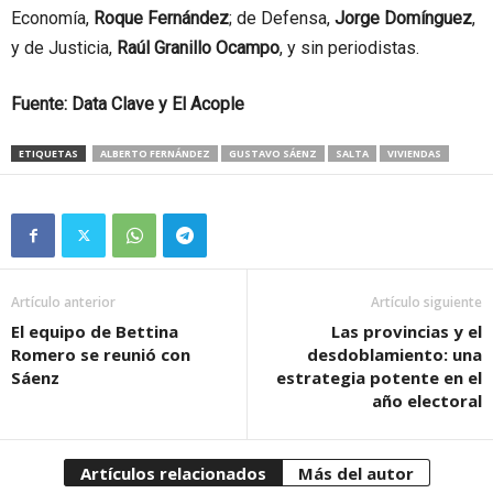
Economía,
Roque Fernández
; de Defensa,
Jorge Domínguez
,
y de Justicia,
Raúl Granillo Ocampo
, y sin periodistas.
Fuente: Data Clave y El Acople
ETIQUETAS
ALBERTO FERNÁNDEZ
GUSTAVO SÁENZ
SALTA
VIVIENDAS
Artículo anterior
Artículo siguiente
El equipo de Bettina
Las provincias y el
Romero se reunió con
desdoblamiento: una
Sáenz
estrategia potente en el
año electoral
Artículos relacionados
Más del autor