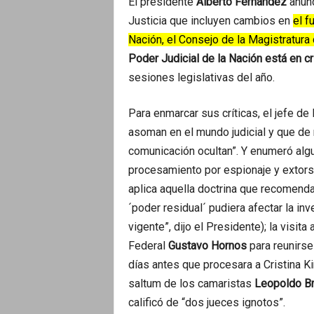
El presidente
Alberto Fernández
anunc
Justicia que incluyen cambios en
el f
Nación, el Consejo de la Magistratura d
Poder Judicial de la Nación está en cr
sesiones legislativas del año.
Para enmarcar sus críticas, el jefe de
asoman en el mundo judicial y que d
comunicación ocultan”. Y enumeró algu
procesamiento por espionaje y extorsi
aplica aquella doctrina que recomend
´poder residual´ pudiera afectar la inv
vigente”, dijo el Presidente); la visit
Federal
Gustavo Hornos
para reunirse
días antes que procesara a Cristina Ki
saltum de los camaristas
Leopoldo Br
calificó de “dos jueces ignotos”.