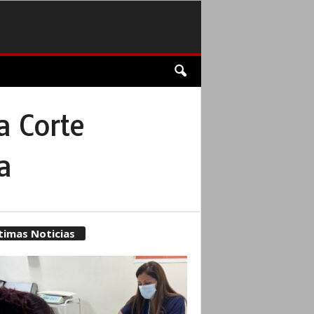
a Corte
a
timas Noticias