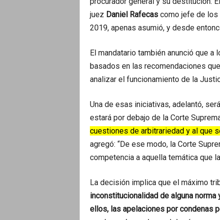
procurador general y su destitución. E
juez
Daniel Rafecas
como jefe de los
2019, apenas asumió, y desde entonc
El mandatario también anunció que a l
basados en las recomendaciones que l
analizar el funcionamiento de la Justic
Una de esas iniciativas, adelantó, ser
estará por debajo de la Corte Suprem
cuestiones de arbitrariedad y al que se
agregó: “De ese modo, la Corte Suprem
competencia a aquella temática que l
La decisión implica que el máximo tri
inconstitucionalidad de alguna norma y
ellos, las apelaciones por condenas p