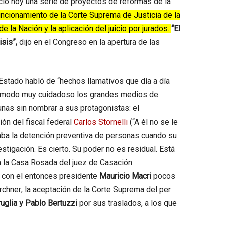
ió hoy una serie de proyectos de reformas de la
uncionamiento de la Corte Suprema de Justicia de la
e la Nación y la aplicación del juicio por jurados.
“El
isis”,
dijo en el Congreso en la apertura de las
 Estado habló de “hechos llamativos que día a día
e modo muy cuidadoso los grandes medios de
nas sin nombrar a sus protagonistas: el
ón del fiscal federal
Carlos Stornelli
(“A él no se le
aba la detención preventiva de personas cuando su
estigación. Es cierto. Su poder no es residual. Está
a a la Casa Rosada del juez de Casación
 con el entonces presidente
Mauricio Macri
pocos
rchner; la aceptación de la Corte Suprema del per
uglia y Pablo Bertuzzi
por sus traslados, a los que