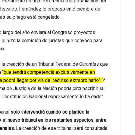
l Presidente no hizo referencia a la postulación del
 fiscales. Fernández lo propuso en diciembre de
es su pliego está congelado.
o largo del año enviará al Congreso proyectos
e hizo la comisión de juristas que convocó para
ia.
á la creación de un Tribunal Federal de Garantías que
a
“que tendrá competencia exclusivamente en
 podrá llegar por vía del recurso extraordinario”.
Y
a de Justicia de la Nación podría circunscribir su
a Constitución Nacional expresamente le ha dado”.
bunal
solo intervendrá cuando se plantee la
 el nuevo tribunal en los restantes aspectos, entre
enales.
La creación de ese tribunal será consultada