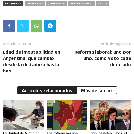
ETIQUETAS
ARGENTINA
JAVIER MILEI
PRESERVATIVOS
SALTA
Artículo anterior
Artículo siguiente
Edad de imputabilidad en
Reforma laboral: uno por
Argentina: qué cambió
uno, cómo votó cada
desde la dictadura hasta
diputado
hoy
Artículos relacionados
Más del autor
La Unidad de Nutrición
Los extranjeros son
Con los votos justos, el