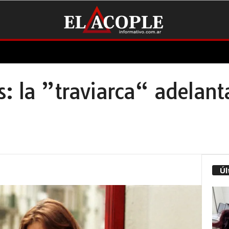
: la ”traviarca“ adelant
Úl