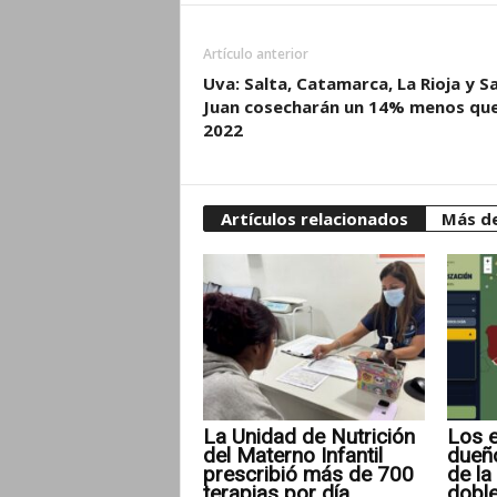
activismo
y
Artículo anterior
amiga
Uva: Salta, Catamarca, La Rioja y S
Diana
Juan cosecharán un 14% menos que
Sacayán,
2022
una
de
las
Artículos relacionados
Más de
batallas
que
alimentaron
su
espíritu
inquieto
en
La Unidad de Nutrición
Los e
del Materno Infantil
dueñ
sus
prescribió más de 700
de la 
últimos
terapias por día
doble