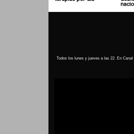
nacio
años
fue
la
instalación
de
la
categoría
Todos los lunes y jueves a las 22. En Canal 
de
«travesticidio»
como
Reproductor
crimen
de
de
vídeo
odio
hacia
la
identidad