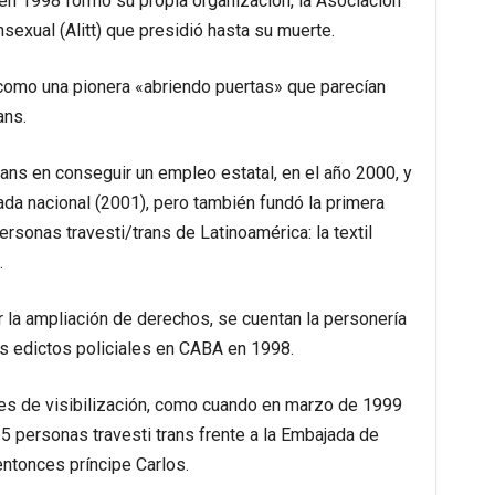
 en 1998 formó su propia organización, la Asociación
nsexual (Alitt) que presidió hasta su muerte.
 como una pionera «abriendo puertas» que parecían
ans.
rans en conseguir un empleo estatal, en el año 2000, y
da nacional (2001), pero también fundó la primera
rsonas travesti/trans de Latinoamérica: la textil
.
r la ampliación de derechos, se cuentan la personería
los edictos policiales en CABA en 1998.
nes de visibilización, como cuando en marzo de 1999
65 personas travesti trans frente a la Embajada de
 entonces príncipe Carlos.