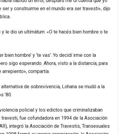
abía habido un error, después me di cuenta que yo
ser y construirme en el mundo era ser travesti», dijo
lica.
 y le dio un ultimátum: «O te hacés bien hombre o te
r bien hombre’ y ‘te vas’. Yo decidí irme con la
ero sigo esperando. Ahora, visto a la distancia, para
 arrepiento», compartía.
 alternativa de sobrevivencia, Lohana se mudó a la
s ’80.
iolencia policial y los edictos que criminalizaban
d travesti, fue cofundadora en 1994 de la Asociación
R), integró la Asociación de Travestis, Transexuales