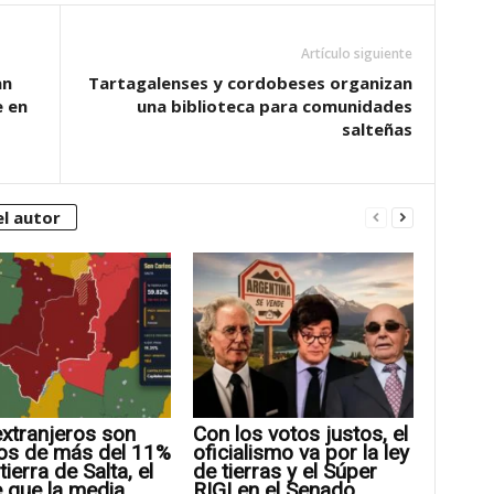
Artículo siguiente
an
Tartagalenses y cordobeses organizan
 en
una biblioteca para comunidades
salteñas
l autor
xtranjeros son
Con los votos justos, el
os de más del 11%
oficialismo va por la ley
tierra de Salta, el
de tierras y el Súper
 que la media
RIGI en el Senado