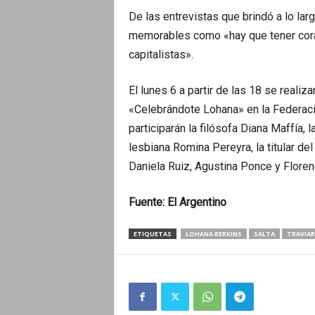
De las entrevistas que brindó a lo l
memorables como «hay que tener cora
book
Conmovida
capitalistas».
en
El lunes 6 a partir de las 18 se reali
lo
«Celebrándote Lohana» en la Federació
más
participarán la filósofa Diana Maffía, 
profundo
lesbiana Romina Pereyra, la titular del
por
Daniela Ruiz, Agustina Ponce y Floren
el
asesinato
Fuente: El Argentino
en
2015
ETIQUETAS
LOHANA BERKINS
SALTA
TRAVIAR
de
su
compañera
de